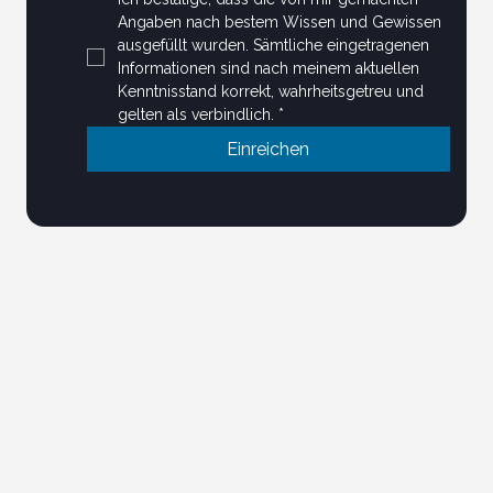
Angaben nach bestem Wissen und Gewissen 
ausgefüllt wurden. Sämtliche eingetragenen 
Informationen sind nach meinem aktuellen 
Kenntnisstand korrekt, wahrheitsgetreu und 
gelten als verbindlich.
*
Einreichen