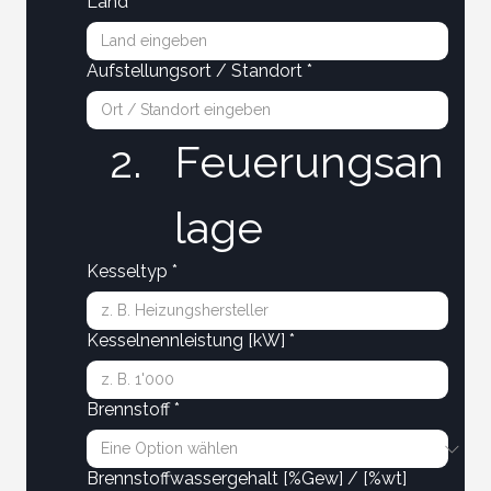
Land
*
Aufstellungsort / Standort
*
Feuerungsan
lage
Kesseltyp
*
Kesselnennleistung [kW]
*
Brennstoff
*
Brennstoffwassergehalt [%Gew] / [%wt]