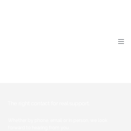
The right contact for real support.
Whether by phone, email or in person, we look
forward to hearing from you.