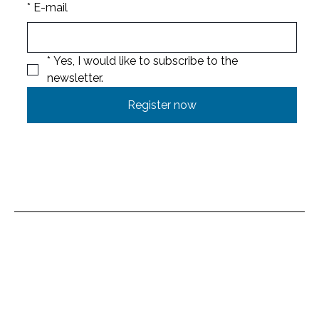
*
E-mail
*
Yes, I would like to subscribe to the 
newsletter.
Register now
Location
Untere Brühlmatt 714
4712 Laupersdorf
Switzerland