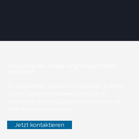
Wollen Sie Ihre Anlage langfristig effizient
betreiben?
Wir zeigen Ihnen, welche Serviceoptionen zu Ihrem
System passen. Kontaktieren Sie uns für ein
persönliches Beratungsgespräch und erfahren Sie
mehr über unsere Leistungen.
Jetzt kontaktieren