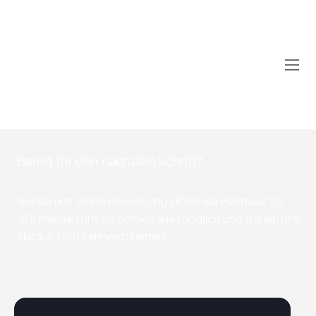
Bereit für den nächsten Schritt?
Sende uns Deine Bewerbung direkt via Formular zu.
Wir melden uns so schnell wie möglich und freuen uns
darauf, Dich kennenzulernen.